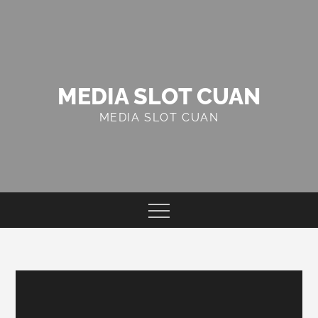
Skip
to
content
MEDIA SLOT CUAN
MEDIA SLOT CUAN