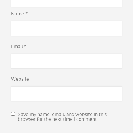
Name
*
Email
*
Website
Save my name, email, and website in this
browser for the next time I comment.