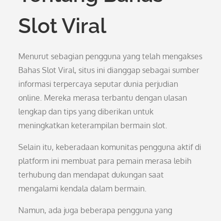
Slot Viral
Menurut sebagian pengguna yang telah mengakses
Bahas Slot Viral, situs ini dianggap sebagai sumber
informasi terpercaya seputar dunia perjudian
online. Mereka merasa terbantu dengan ulasan
lengkap dan tips yang diberikan untuk
meningkatkan keterampilan bermain slot.
Selain itu, keberadaan komunitas pengguna aktif di
platform ini membuat para pemain merasa lebih
terhubung dan mendapat dukungan saat
mengalami kendala dalam bermain.
Namun, ada juga beberapa pengguna yang