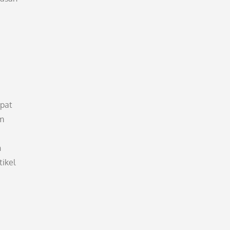
apat
m
.
n
tikel