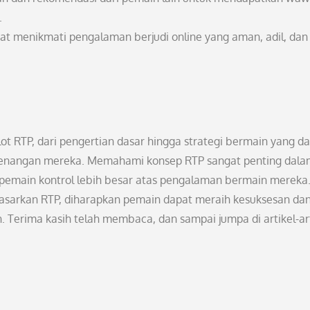
.
pat menikmati pengalaman berjudi online yang aman, adil, dan
 RTP, dari pengertian dasar hingga strategi bermain yang d
nangan mereka. Memahami konsep RTP sangat penting dala
 pemain kontrol lebih besar atas pengalaman bermain mereka
dasarkan RTP, diharapkan pemain dapat meraih kesuksesan da
. Terima kasih telah membaca, dan sampai jumpa di artikel-ar