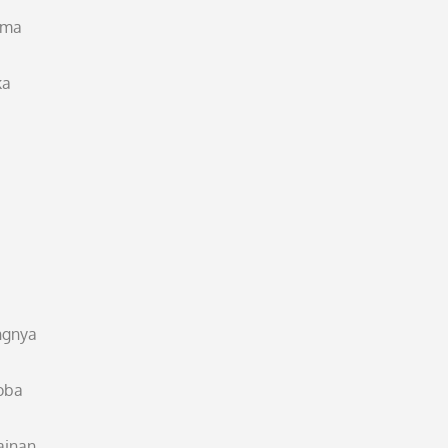
ama
ka
ngnya
oba
ainan