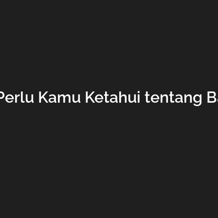
erlu Kamu Ketahui tentang B