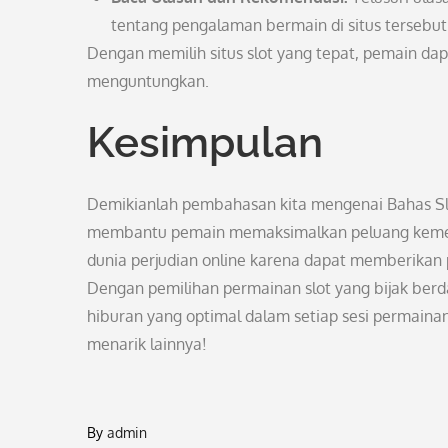
tentang pengalaman bermain di situs tersebut
Dengan memilih situs slot yang tepat, pemain da
menguntungkan.
Kesimpulan
Demikianlah pembahasan kita mengenai Bahas Slot
membantu pemain memaksimalkan peluang keme
dunia perjudian online karena dapat memberikan
Dengan pemilihan permainan slot yang bijak ber
hiburan yang optimal dalam setiap sesi permainan
menarik lainnya!
By
admin