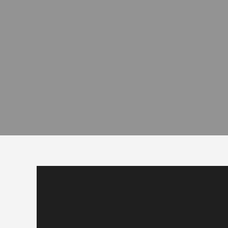
Skip
to
content