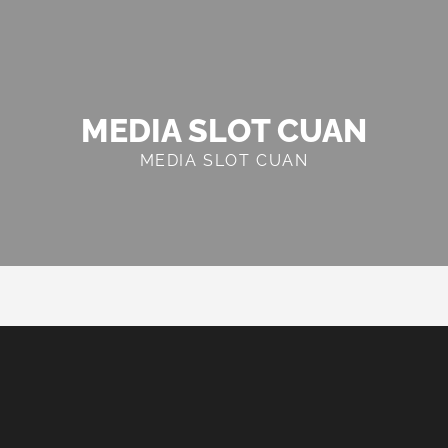
MEDIA SLOT CUAN
MEDIA SLOT CUAN