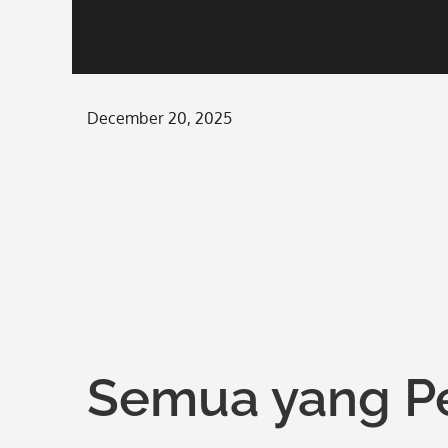
Posted
December 20, 2025
on
Semua yang Pe