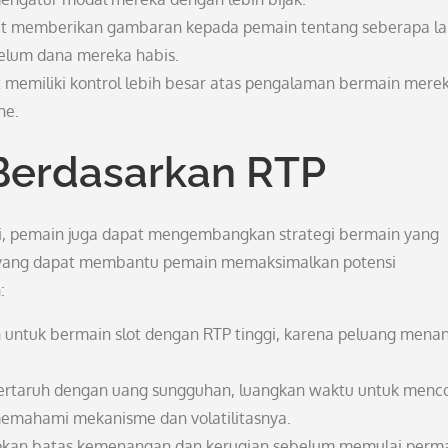
at memberikan gambaran kepada pemain tentang seberapa l
elum dana mereka habis.
memiliki kontrol lebih besar atas pengalaman bermain mere
ne.
 Berdasarkan RTP
i, pemain juga dapat mengembangkan strategi bermain yang
rik yang dapat membantu pemain memaksimalkan potensi
:
n untuk bermain slot dengan RTP tinggi, karena peluang mena
rtaruh dengan uang sungguhan, luangkan waktu untuk menc
memahami mekanisme dan volatilitasnya.
kan batas kemenangan dan kerugian sebelum memulai perm