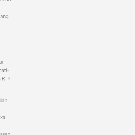
uang
ai
ati-
n RTP
dian
uka
wasan