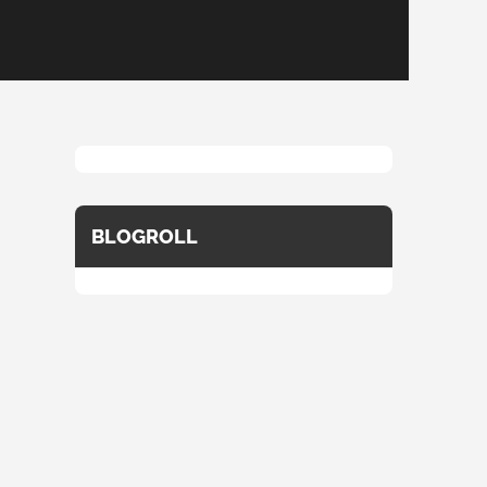
BLOGROLL