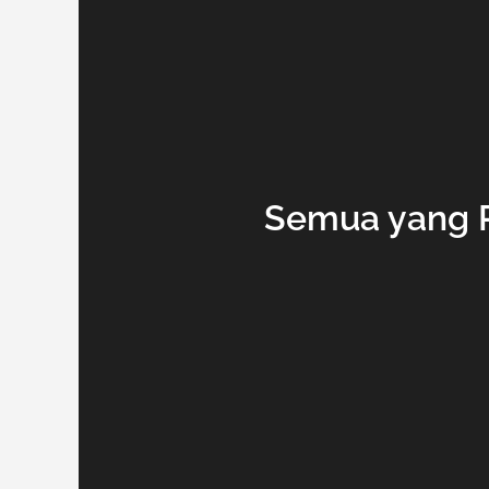
Semua yang P