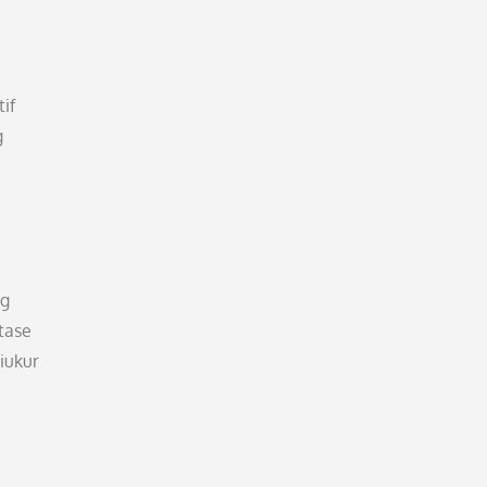
if
g
ng
tase
iukur