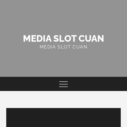
Skip
to
content
MEDIA SLOT CUAN
MEDIA SLOT CUAN