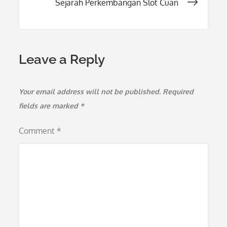
Sejarah Perkembangan Slot Cuan
Leave a Reply
Your email address will not be published.
Required
fields are marked
*
Comment
*