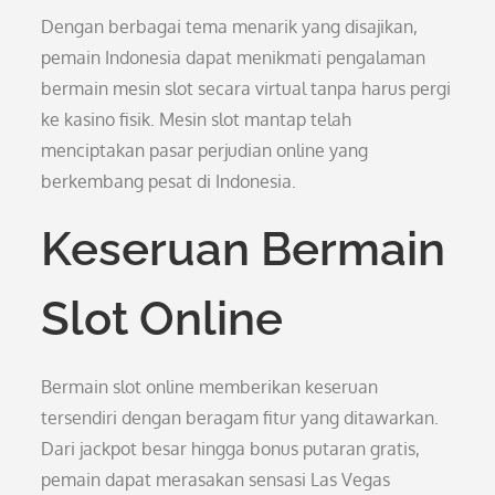
Dengan berbagai tema menarik yang disajikan,
pemain Indonesia dapat menikmati pengalaman
bermain mesin slot secara virtual tanpa harus pergi
ke kasino fisik. Mesin slot mantap telah
menciptakan pasar perjudian online yang
berkembang pesat di Indonesia.
Keseruan Bermain
Slot Online
Bermain slot online memberikan keseruan
tersendiri dengan beragam fitur yang ditawarkan.
Dari jackpot besar hingga bonus putaran gratis,
pemain dapat merasakan sensasi Las Vegas