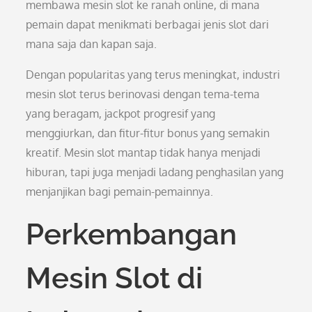
membawa mesin slot ke ranah online, di mana
pemain dapat menikmati berbagai jenis slot dari
mana saja dan kapan saja.
Dengan popularitas yang terus meningkat, industri
mesin slot terus berinovasi dengan tema-tema
yang beragam, jackpot progresif yang
menggiurkan, dan fitur-fitur bonus yang semakin
kreatif. Mesin slot mantap tidak hanya menjadi
hiburan, tapi juga menjadi ladang penghasilan yang
menjanjikan bagi pemain-pemainnya.
Perkembangan
Mesin Slot di