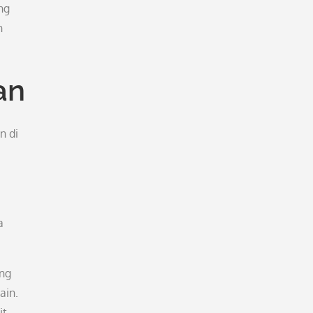
ng
n
an
n di
a
ang
ain.
it