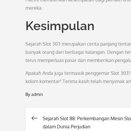
mereka.
Kesimpulan
Sejarah Slot 303 merupakan cerita panjang tentan
banyak orang dari berbagai kalangan. Dengan ter
terus memperluas pasar dan memberikan pengala
Apakah Anda juga termasuk penggemar Slot 303?
kolom komentar! Terima kasih telah menyimak art
By
admin
Sejarah Slot 88: Perkembangan Mesin Slo
Post
dalam Dunia Perjudian