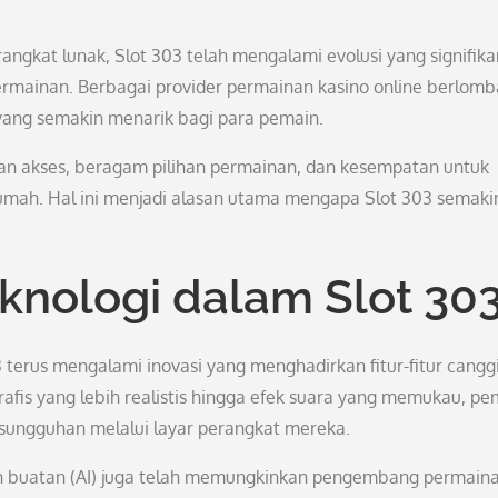
ngkat lunak, Slot 303 telah mengalami evolusi yang signifika
ermainan. Berbagai provider permainan kasino online berlomb
ang semakin menarik bagi para pemain.
an akses, beragam pilihan permainan, dan kesempatan untuk
mah. Hal ini menjadi alasan utama mengapa Slot 303 semaki
nologi dalam Slot 30
 terus mengalami inovasi yang menghadirkan fitur-fitur cangg
fis yang lebih realistis hingga efek suara yang memukau, pe
 sungguhan melalui layar perangkat mereka.
an buatan (AI) juga telah memungkinkan pengembang permain