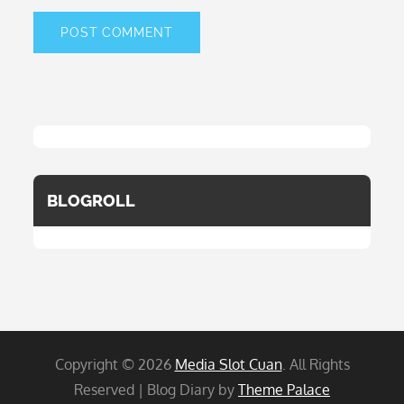
BLOGROLL
Copyright © 2026
Media Slot Cuan
. All Rights
Reserved | Blog Diary by
Theme Palace