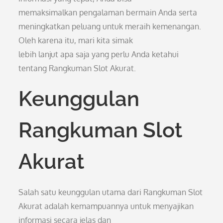
memaksimalkan pengalaman bermain Anda serta
meningkatkan peluang untuk meraih kemenangan.
Oleh karena itu, mari kita simak
lebih lanjut apa saja yang perlu Anda ketahui
tentang Rangkuman Slot Akurat.
Keunggulan
Rangkuman Slot
Akurat
Salah satu keunggulan utama dari Rangkuman Slot
Akurat adalah kemampuannya untuk menyajikan
informasi secara jelas dan