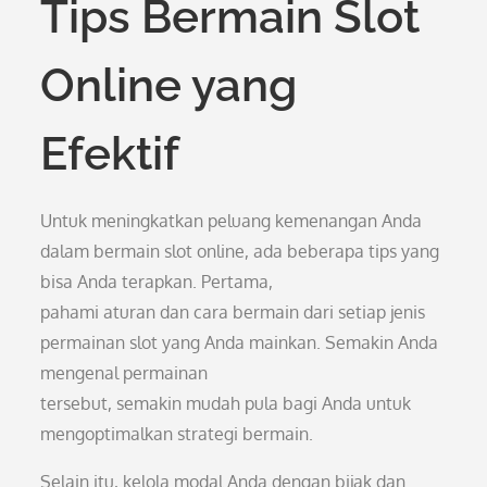
Tips Bermain Slot
Online yang
Efektif
Untuk meningkatkan peluang kemenangan Anda
dalam bermain slot online, ada beberapa tips yang
bisa Anda terapkan. Pertama,
pahami aturan dan cara bermain dari setiap jenis
permainan slot yang Anda mainkan. Semakin Anda
mengenal permainan
tersebut, semakin mudah pula bagi Anda untuk
mengoptimalkan strategi bermain.
Selain itu, kelola modal Anda dengan bijak dan