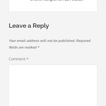
Leave a Reply
Your email address will not be published.
Required
fields are marked
*
Comment
*