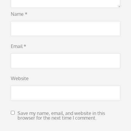
Name
*
Email
*
Website
Save my name, email, and website in this
browser for the next time I comment.