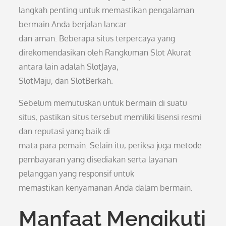
langkah penting untuk memastikan pengalaman
bermain Anda berjalan lancar
dan aman. Beberapa situs terpercaya yang
direkomendasikan oleh Rangkuman Slot Akurat
antara lain adalah SlotJaya,
SlotMaju, dan SlotBerkah.
Sebelum memutuskan untuk bermain di suatu
situs, pastikan situs tersebut memiliki lisensi resmi
dan reputasi yang baik di
mata para pemain. Selain itu, periksa juga metode
pembayaran yang disediakan serta layanan
pelanggan yang responsif untuk
memastikan kenyamanan Anda dalam bermain.
Manfaat Mengikuti