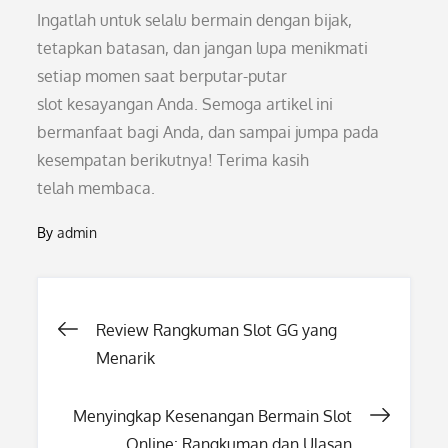
Ingatlah untuk selalu bermain dengan bijak,
tetapkan batasan, dan jangan lupa menikmati
setiap momen saat berputar-putar
slot kesayangan Anda. Semoga artikel ini
bermanfaat bagi Anda, dan sampai jumpa pada
kesempatan berikutnya! Terima kasih
telah membaca.
By
admin
Post
Review Rangkuman Slot GG yang
Menarik
navigation
Menyingkap Kesenangan Bermain Slot
Online: Rangkuman dan Ulasan