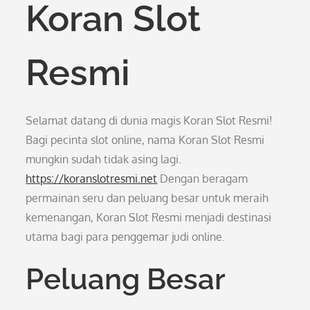
Koran Slot
Resmi
Selamat datang di dunia magis Koran Slot Resmi!
Bagi pecinta slot online, nama Koran Slot Resmi
mungkin sudah tidak asing lagi.
https://koranslotresmi.net
Dengan beragam
permainan seru dan peluang besar untuk meraih
kemenangan, Koran Slot Resmi menjadi destinasi
utama bagi para penggemar judi online.
Peluang Besar