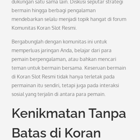
dukungan satu sama lain. Diskusi seputar strategi
bermain hingga berbagi pengalaman
mendebarkan selalu menjadi topik hangat di forum
Komunitas Koran Slot Resmi.
Bergabunglah dengan komunitas ini untuk
memperluas jaringan Anda, belajar dari para
pemain berpengalaman, atau bahkan mencari
teman untuk bermain bersama. Keseruan bermain
di Koran Slot Resmi tidak hanya terletak pada
permainan itu sendiri, tetapi juga pada interaksi
sosial yang terjalin di antara para pemain.
Kenikmatan Tanpa
Batas di Koran