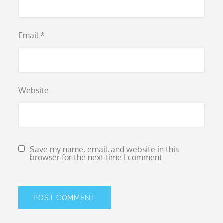
Email
*
Website
Save my name, email, and website in this
browser for the next time I comment.