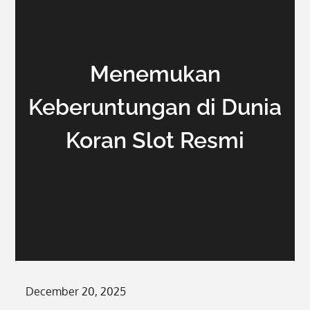
Menemukan
Keberuntungan di Dunia
Koran Slot Resmi
Posted
December 20, 2025