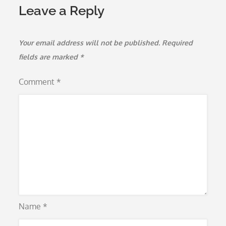
Leave a Reply
Your email address will not be published.
Required
fields are marked
*
Comment
*
Name
*