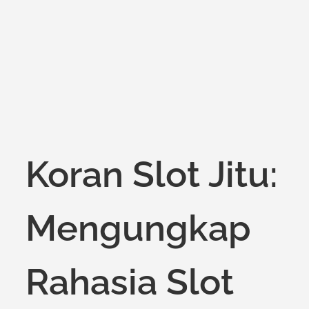
on
Koran Slot Jitu:
Mengungkap
Rahasia Slot