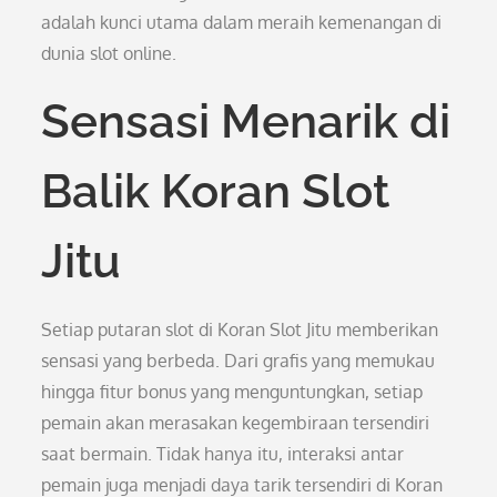
adalah kunci utama dalam meraih kemenangan di
dunia slot online.
Sensasi Menarik di
Balik Koran Slot
Jitu
Setiap putaran slot di Koran Slot Jitu memberikan
sensasi yang berbeda. Dari grafis yang memukau
hingga fitur bonus yang menguntungkan, setiap
pemain akan merasakan kegembiraan tersendiri
saat bermain. Tidak hanya itu, interaksi antar
pemain juga menjadi daya tarik tersendiri di Koran