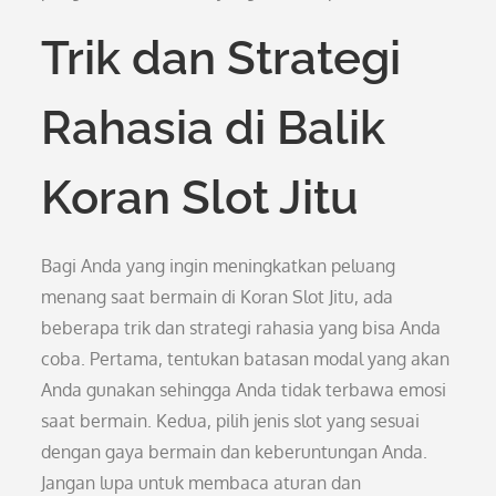
Trik dan Strategi
Rahasia di Balik
Koran Slot Jitu
Bagi Anda yang ingin meningkatkan peluang
menang saat bermain di Koran Slot Jitu, ada
beberapa trik dan strategi rahasia yang bisa Anda
coba. Pertama, tentukan batasan modal yang akan
Anda gunakan sehingga Anda tidak terbawa emosi
saat bermain. Kedua, pilih jenis slot yang sesuai
dengan gaya bermain dan keberuntungan Anda.
Jangan lupa untuk membaca aturan dan