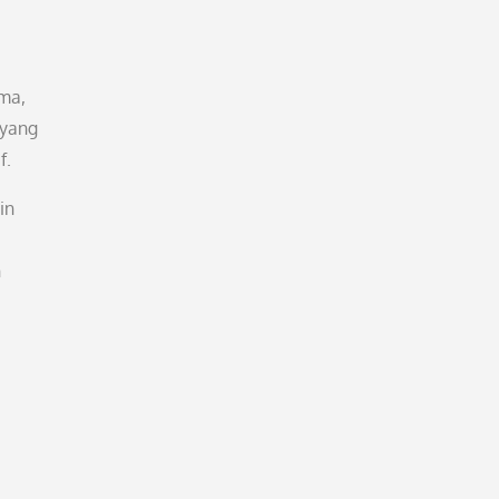
ama,
 yang
f.
in
h