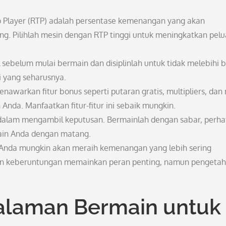
o Player (RTP) adalah persentase kemenangan yang akan
ang. Pilihlah mesin dengan RTP tinggi untuk meningkatkan pel
ebelum mulai bermain dan disiplinlah untuk tidak melebihi 
i yang seharusnya.
nawarkan fitur bonus seperti putaran gratis, multipliers, dan 
da. Manfaatkan fitur-fitur ini sebaik mungkin.
dalam mengambil keputusan. Bermainlah dengan sabar, perha
main Anda dengan matang.
, Anda mungkin akan meraih kemenangan yang lebih sering
pun keberuntungan memainkan peran penting, namun pengeta
alaman Bermain untuk