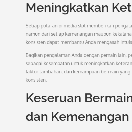
Meningkatkan Ket
Setiap putaran di media slot memberikan pengala
namun dari setiap kemenangan maupun kekalahan,
konsisten dapat membantu Anda mengasah intuisi d
Bagikan pengalaman Anda dengan pemain lain, pelaja
sebagai kesempatan untuk meningkatkan keteram
faktor tambahan, dan kemampuan bermain yang
konsisten.
Keseruan Bermain
dan Kemenangan 