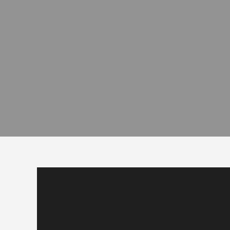
Skip
to
content