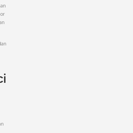
gan
tor
an
dan
i
an