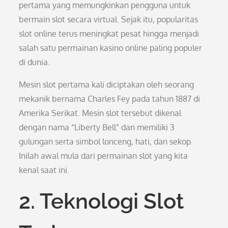
pertama yang memungkinkan pengguna untuk
bermain slot secara virtual. Sejak itu, popularitas
slot online terus meningkat pesat hingga menjadi
salah satu permainan kasino online paling populer
di dunia.
Mesin slot pertama kali diciptakan oleh seorang
mekanik bernama Charles Fey pada tahun 1887 di
Amerika Serikat. Mesin slot tersebut dikenal
dengan nama “Liberty Bell” dan memiliki 3
gulungan serta simbol lonceng, hati, dan sekop.
Inilah awal mula dari permainan slot yang kita
kenal saat ini.
2. Teknologi Slot