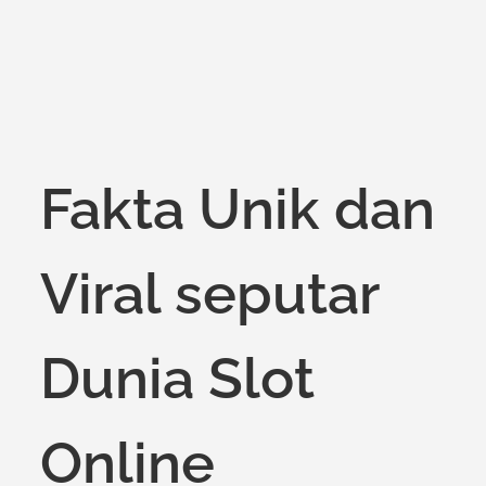
Fakta Unik dan
Viral seputar
Dunia Slot
Online