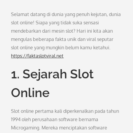
Selamat datang di dunia yang penuh kejutan, dunia
slot online! Siapa yang tidak suka sensasi
mendebarkan dari mesin slot? Hari ini kita akan
mengulas beberapa fakta unik dan viral seputar
slot online yang mungkin belum kamu ketahui.
https://faktaslotviral.net
1. Sejarah Slot
Online
Slot online pertama kali diperkenalkan pada tahun
1994 oleh perusahaan software bernama
Microgaming. Mereka menciptakan software