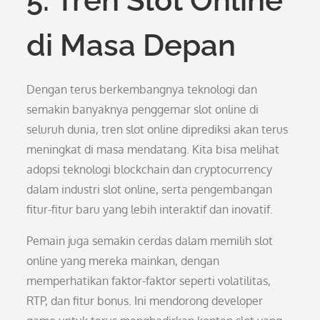
5. Tren Slot Online
di Masa Depan
Dengan terus berkembangnya teknologi dan
semakin banyaknya penggemar slot online di
seluruh dunia, tren slot online diprediksi akan terus
meningkat di masa mendatang. Kita bisa melihat
adopsi teknologi blockchain dan cryptocurrency
dalam industri slot online, serta pengembangan
fitur-fitur baru yang lebih interaktif dan inovatif.
Pemain juga semakin cerdas dalam memilih slot
online yang mereka mainkan, dengan
memperhatikan faktor-faktor seperti volatilitas,
RTP, dan fitur bonus. Ini mendorong developer