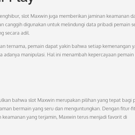
nghibur, slot Maxwin juga memberikan jaminan keamanan d
n canggih digunakan untuk melindungi data pribadi pemain s
 secara adil.
dian ternama, pemain dapat yakin bahwa setiap kemenangan 
npa adanya manipulasi. Hal ini menambah kepercayaan pemain
mpulkan bahwa slot Maxwin merupakan pilihan yang tepat bagi 
aman bermain yang seru dan menguntungkan. Dengan fitur-fi
n keamanan yang terjamin, Maxwin terus menjadi favorit di