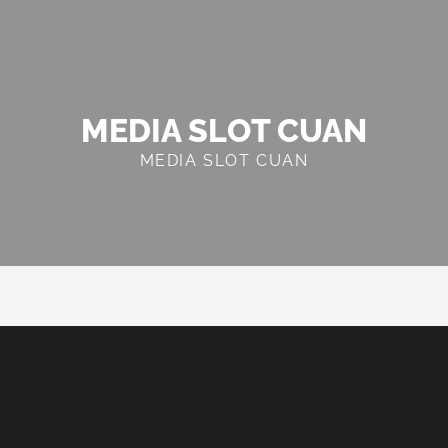
MEDIA SLOT CUAN
MEDIA SLOT CUAN