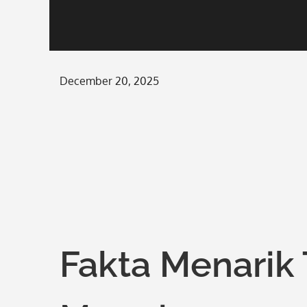
Posted
December 20, 2025
on
Fakta Menarik 