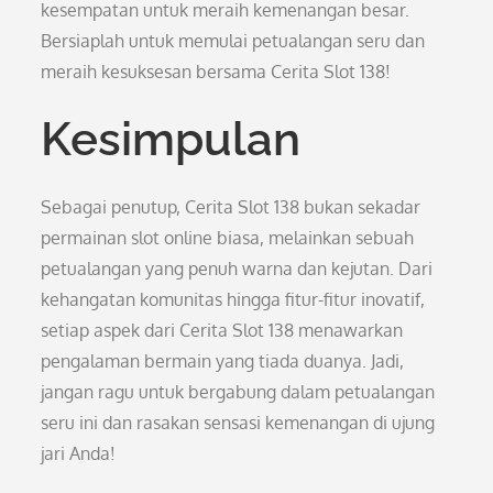
kesempatan untuk meraih kemenangan besar.
Bersiaplah untuk memulai petualangan seru dan
meraih kesuksesan bersama Cerita Slot 138!
Kesimpulan
Sebagai penutup, Cerita Slot 138 bukan sekadar
permainan slot online biasa, melainkan sebuah
petualangan yang penuh warna dan kejutan. Dari
kehangatan komunitas hingga fitur-fitur inovatif,
setiap aspek dari Cerita Slot 138 menawarkan
pengalaman bermain yang tiada duanya. Jadi,
jangan ragu untuk bergabung dalam petualangan
seru ini dan rasakan sensasi kemenangan di ujung
jari Anda!