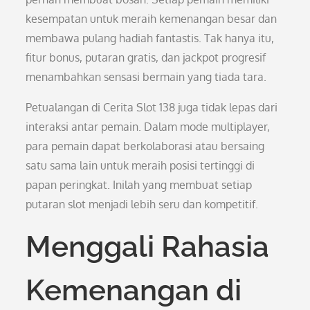
kesempatan untuk meraih kemenangan besar dan
membawa pulang hadiah fantastis. Tak hanya itu,
fitur bonus, putaran gratis, dan jackpot progresif
menambahkan sensasi bermain yang tiada tara.
Petualangan di Cerita Slot 138 juga tidak lepas dari
interaksi antar pemain. Dalam mode multiplayer,
para pemain dapat berkolaborasi atau bersaing
satu sama lain untuk meraih posisi tertinggi di
papan peringkat. Inilah yang membuat setiap
putaran slot menjadi lebih seru dan kompetitif.
Menggali Rahasia
Kemenangan di