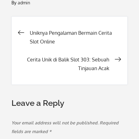
By
admin
Post
Uniknya Pengalaman Bermain Cerita
Slot Online
navigation
Cerita Unik di Balik Slot 303: Sebuah
Tinjauan Acak
Leave a Reply
Your email address will not be published.
Required
fields are marked
*