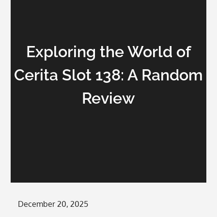
Exploring the World of
Cerita Slot 138: A Random
Review
Posted
December 20, 2025