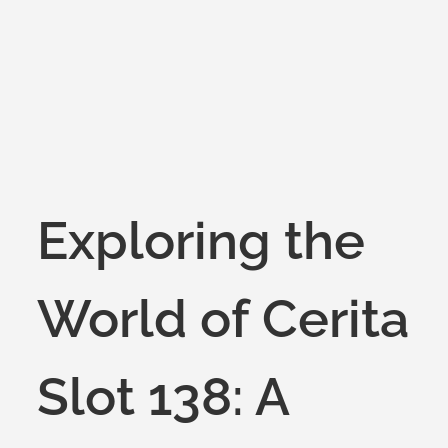
on
Exploring the
World of Cerita
Slot 138: A