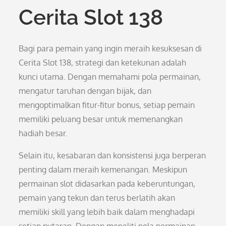
Cerita Slot 138
Bagi para pemain yang ingin meraih kesuksesan di
Cerita Slot 138, strategi dan ketekunan adalah
kunci utama. Dengan memahami pola permainan,
mengatur taruhan dengan bijak, dan
mengoptimalkan fitur-fitur bonus, setiap pemain
memiliki peluang besar untuk memenangkan
hadiah besar.
Selain itu, kesabaran dan konsistensi juga berperan
penting dalam meraih kemenangan. Meskipun
permainan slot didasarkan pada keberuntungan,
pemain yang tekun dan terus berlatih akan
memiliki skill yang lebih baik dalam menghadapi