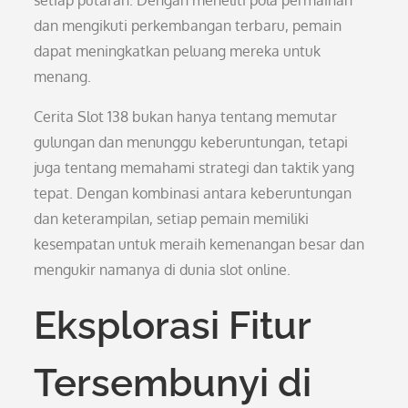
setiap putaran. Dengan meneliti pola permainan
dan mengikuti perkembangan terbaru, pemain
dapat meningkatkan peluang mereka untuk
menang.
Cerita Slot 138 bukan hanya tentang memutar
gulungan dan menunggu keberuntungan, tetapi
juga tentang memahami strategi dan taktik yang
tepat. Dengan kombinasi antara keberuntungan
dan keterampilan, setiap pemain memiliki
kesempatan untuk meraih kemenangan besar dan
mengukir namanya di dunia slot online.
Eksplorasi Fitur
Tersembunyi di