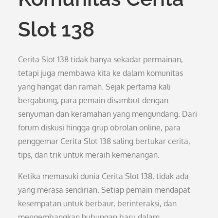
Slot 138
Cerita Slot 138 tidak hanya sekadar permainan,
tetapi juga membawa kita ke dalam komunitas
yang hangat dan ramah. Sejak pertama kali
bergabung, para pemain disambut dengan
senyuman dan keramahan yang mengundang. Dari
forum diskusi hingga grup obrolan online, para
penggemar Cerita Slot 138 saling bertukar cerita,
tips, dan trik untuk meraih kemenangan.
Ketika memasuki dunia Cerita Slot 138, tidak ada
yang merasa sendirian. Setiap pemain mendapat
kesempatan untuk berbaur, berinteraksi, dan
mengembangkan hubungan baru dalam