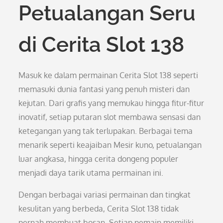
Petualangan Seru
di Cerita Slot 138
Masuk ke dalam permainan Cerita Slot 138 seperti
memasuki dunia fantasi yang penuh misteri dan
kejutan. Dari grafis yang memukau hingga fitur-fitur
inovatif, setiap putaran slot membawa sensasi dan
ketegangan yang tak terlupakan. Berbagai tema
menarik seperti keajaiban Mesir kuno, petualangan
luar angkasa, hingga cerita dongeng populer
menjadi daya tarik utama permainan ini.
Dengan berbagai variasi permainan dan tingkat
kesulitan yang berbeda, Cerita Slot 138 tidak
pernah membuat bosan. Setiap pemain memiliki