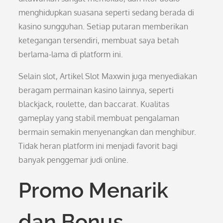
menghidupkan suasana seperti sedang berada di
kasino sungguhan. Setiap putaran memberikan
ketegangan tersendiri, membuat saya betah
berlama-lama di platform ini.
Selain slot, Artikel Slot Maxwin juga menyediakan
beragam permainan kasino lainnya, seperti
blackjack, roulette, dan baccarat. Kualitas
gameplay yang stabil membuat pengalaman
bermain semakin menyenangkan dan menghibur.
Tidak heran platform ini menjadi favorit bagi
banyak penggemar judi online.
Promo Menarik
dan Bonus