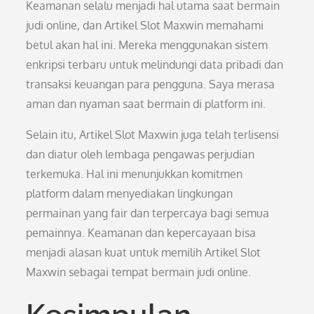
Keamanan selalu menjadi hal utama saat bermain
judi online, dan Artikel Slot Maxwin memahami
betul akan hal ini. Mereka menggunakan sistem
enkripsi terbaru untuk melindungi data pribadi dan
transaksi keuangan para pengguna. Saya merasa
aman dan nyaman saat bermain di platform ini.
Selain itu, Artikel Slot Maxwin juga telah terlisensi
dan diatur oleh lembaga pengawas perjudian
terkemuka. Hal ini menunjukkan komitmen
platform dalam menyediakan lingkungan
permainan yang fair dan terpercaya bagi semua
pemainnya. Keamanan dan kepercayaan bisa
menjadi alasan kuat untuk memilih Artikel Slot
Maxwin sebagai tempat bermain judi online.