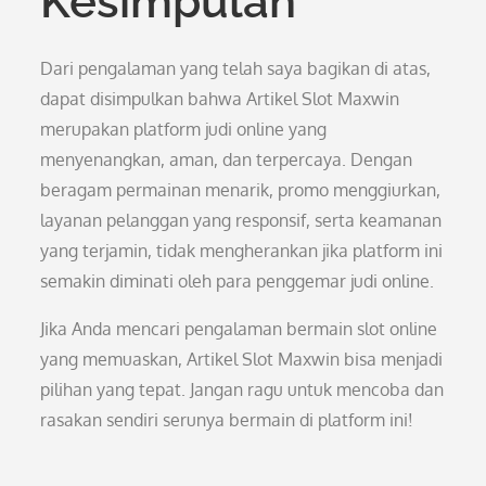
Kesimpulan
Dari pengalaman yang telah saya bagikan di atas,
dapat disimpulkan bahwa Artikel Slot Maxwin
merupakan platform judi online yang
menyenangkan, aman, dan terpercaya. Dengan
beragam permainan menarik, promo menggiurkan,
layanan pelanggan yang responsif, serta keamanan
yang terjamin, tidak mengherankan jika platform ini
semakin diminati oleh para penggemar judi online.
Jika Anda mencari pengalaman bermain slot online
yang memuaskan, Artikel Slot Maxwin bisa menjadi
pilihan yang tepat. Jangan ragu untuk mencoba dan
rasakan sendiri serunya bermain di platform ini!