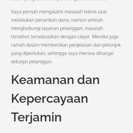
Saya pernah mengalami masalah teknis saat
melakukan penarikan dana, namun setelah
menghubungi layanan pelanggan, masalah
tersebut terselesaikan dengan cepat. Mereka juga
ramah dalam memberikan penjelasan dan petunjuk
yang diperlukan, sehingga saya merasa dihargai
sebagai pelanggan.
Keamanan dan
Kepercayaan
Terjamin