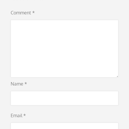
Comment
*
Name
*
Email
*